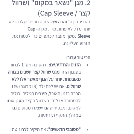
2. מגן "נשאר במקום" (שרוול 
קצר / Cap Sleeve)
זהו פתרון ה"זהבה ושלושת הדובים" שלנו – לא 
יותר מדי, לא פחות מדי. מגן ה-
Cap 
Sleeve
 נמשך מעבר לכתפיים כדי לכסות את 
הזרוע העליונה.
הכי טוב עבור:
הזזים והתזזיתיים:
 זו הסיבה מס' 1 לבחור 
בסגנון הזה. 
מגני שרוול קצר יושבים בצורה 
מאובטחת יותר על הגוף מאשר אלו ללא 
שרוולים.
 אם יש לכם ילד (או מבוגר) שזז 
הרבה בזמן האוכל, סינרים רגילים יכולים 
להסתובב או לזוז. השרוול הקצר מעגן אותו 
למקום, ומבטיח שהם יישארו מכוסים גם 
במהלך התקף תזזיתיות.
"מסובבי הראשים":
 אם היקיר לכם נוטה 