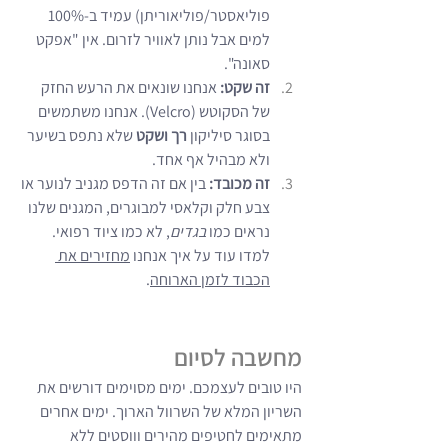
פוליאסטר/פוליאוריתן) עמיד ב-100% 
למים אבל נותן לאוויר לזרום. אין "אפקט 
סאונה".
זה שקט:
 אנחנו שונאים את הרעש החזק 
של הסקוטש (Velcro). אנחנו משתמשים 
בסוגר סיליקון 
רך ושקט
 שלא נתפס בשיער 
ולא מבהיל אף אחד.
זה מכובד:
 בין אם זה הדפס מגניב לנוער או 
צבע חלק וקלאסי למבוגרים, המגנים שלנו 
נראים כמו 
בגדים
, לא כמו ציוד רפואי. 
למדו עוד על איך אנחנו 
מחזירים את 
הכבוד לזמן הארוחה
.
מחשבה לסיום
היו טובים לעצמכם. ימים מסוימים דורשים את 
השריון המלא של השרוול הארוך. ימים אחרים 
מתאימים לחטיפים מהירים וווסטים ללא 