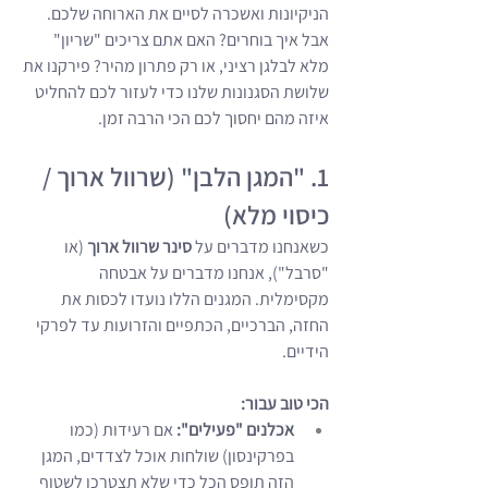
הניקיונות ואשכרה לסיים את הארוחה שלכם. 
אבל איך בוחרים? האם אתם צריכים "שריון" 
מלא לבלגן רציני, או רק פתרון מהיר? פירקנו את 
שלושת הסגנונות שלנו כדי לעזור לכם להחליט 
איזה מהם יחסוך לכם הכי הרבה זמן.
1. "המגן הלבן" (שרוול ארוך / 
כיסוי מלא)
כשאנחנו מדברים על 
סינר שרוול ארוך
 (או 
"סרבל"), אנחנו מדברים על אבטחה 
מקסימלית. המגנים הללו נועדו לכסות את 
החזה, הברכיים, הכתפיים והזרועות עד לפרקי 
הידיים.
הכי טוב עבור:
אכלנים "פעילים":
 אם רעידות (כמו 
בפרקינסון) שולחות אוכל לצדדים, המגן 
הזה תופס הכל כדי שלא תצטרכו לשטוף 