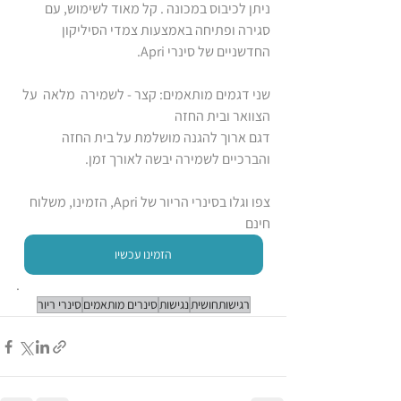
ניתן לכיבוס במכונה . קל מאוד לשימוש, עם 
סגירה ופתיחה באמצעות צמדי הסיליקון 
החדשניים של סינרי Apri.
שני דגמים מותאמים: קצר - לשמירה  מלאה  על 
הצוואר ובית החזה 
דגם ארוך להגנה מושלמת על בית החזה 
והברכיים לשמירה יבשה לאורך זמן.
צפו וגלו בסינרי הריור של Apri, הזמינו, משלוח 
חינם
הזמינו עכשיו
.
רגישותחושית
נגישות
סינרים מותאמים
סינרי ריור