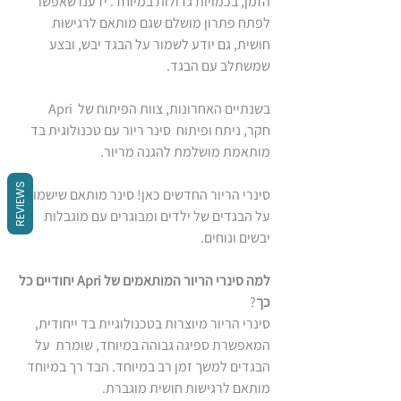
הזמן, בכמויות גדולות במיוחד. ידענו שאפשר 
לפתח פתרון מושלם שגם מותאם לרגישות 
חושית, גם יודע לשמור על הבגד יבש, ובצע 
שמשתלב עם הבגד.
בשנתיים האחרונות, צוות הפיתוח של  Apri  
חקר, ניתח ופיתוח  סינר ריור עם טכנולוגית בד 
מותאמת מושלמת להגנה מריור.
REVIEWS
סינרי הריור החדשים כאן! סינר מותאם שישמור 
על הבגדים של ילדים ומבוגרים עם מוגבלות 
יבשים ונוחים.
למה סינרי הריור המותאמים של Apri יחודיים כל 
כך
? 
סינרי הריור מיוצרות בטכנולוגיית בד ייחודית, 
המאפשרת ספיגה גבוהה במיוחד, שומרת  על 
הבגדים למשך זמן רב במיוחד. הבד רך במיוחד 
מותאם לרגישות חושית מוגברת. 